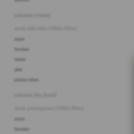
pakaian renang
anak laki-laki (18bln-8thn)
atasan
bawahan
setelan
jaket
pakaian dalam
pakaian ibu hamil
anak perempuan (18bln-8thn)
atasan
bawahan