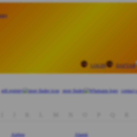
istry
LOGIN
DAFTAR
gift registry
store finder
contact 
I
J
K
L
M
N
O
P
Q
R
Airfree
Alamii