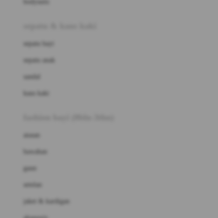
bodysuits
sepatu & kaus kaki
sepatu bayi
sepatu anak
sandal
kaus kaki
fashion bayi (0bln-3thn)
atasan
bawahan
gaun
setelan
jaket & kardigan
aksesoris