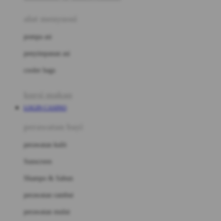
alat menyusui
pompa asi
penyimpanan asi
cooler bags
kursi makan
LOGIN CASINO
perawatan bayi
perawatan kulit
Sunscreen
Shampo & Sabun
perawatan rambut
perawatan mulut