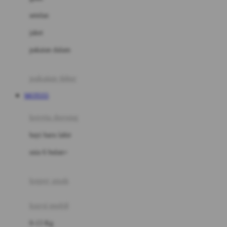
Dae Organics
setelan
Docare
jaket
Doona
pakaian dalam
Down To Earth
Drew
pakaian tidur
Dr. Brown's
MOTO55
E
kereta dorong
ELC
bayi baru lahir
Ergobaby
usia 6 bulan+
Expert Care
koper anak
Ezyroller
kursi mobil
F
0-13 Kg