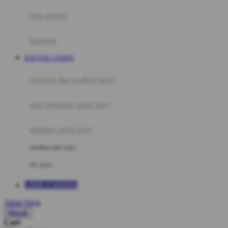
Moby
bak mandi
Momami
handuk
Mothercare
DAFTAR CASINO
Mustela
ayunan dan walker bayi
My Buddy Tag
My K
alas bermain anak bayi
N
mainan anak bayi
Naif
mothercare toys
Nike
elc toys
Nordic Natural
LINK CASINO
Nuby
Akun Saya
Nuna
Masuk
Cari