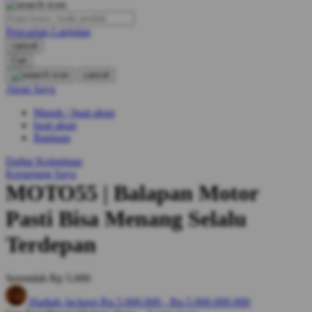
O
Pencarian Lanjutan
Oh Ma Grain
cancel
Okiedog
Cari
cancel
P
Akun Saya
Masuk / buat akun
Peachy
buat akun
Phil & Ted's
Bantuan
Philips Avent
Daftar Keinginan
Keranjang Saya
Pigeon
MOTO55 | Balapan Motor
Playgro
Pasti Bisa Menang Selalu
Poled Global
Terdepan
Ponycycle
Serendah
Rp 5.000
Puma
Hadiah Jackpot
Rp.5.000.000
-
Rp.5.000.000.000
Pureats