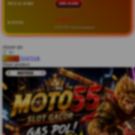
MULAI DARI
IDR 10.000
Squishmallows
Starbooks
⭐ 4.9 / 5
RATING
Stick-O
8.651.951 ulasan pengguna
Stokke
Sudocrem
choose qty
Sumimo
DAFTAR
LOGIN
Share product:
Sunnylife
Sun-Staches
Swimava
T
Tommee Tippee
Trunki
Tutti Bambini