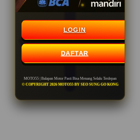
LOGIN
DAFTAR
MOTO55 | Balapan Motor Pasti Bisa Menang Selalu Terdepan
© COPYRIGHT 2026 MOTO55 BY SEO SUNG GO KONG