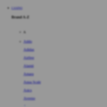
CASINO
Brand A-Z
A
Addo
Adidas
Airfree
Alamii
Amara
Aqua Scale
Asics
Aveeno
Awan