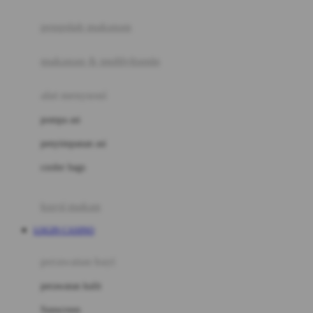
Joie
pengolah makanan
Joolz
Jujube
makanan & multivitamin
K
alat menyusui
Kiddycuts
pompa asi
Kumon
penyimpanan asi
L
cooler bags
Leapfrog
kursi makan
Leclerc
LOGIN CASINO
Lee Vierra
Lillebaby
perawatan bayi
Little Bird Told Me
perawatan kulit
Little Miss Janis
Sunscreen