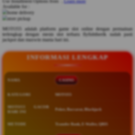
Use Installment Options from
.
Learn more
Available for :
Q
home delivery
store pickup
QV Baby
MOTO55 adalah platform game slot online dengan permainan
R
terlengkap dengan mesin slot terbaru flyfishtheelk sudah pasti
jackpot dan maxwin mania hari ini.
Real Shades
Red Castle
INFORMASI LENGKAP
Ribbon Madness
S
NAMA
CASINO
Sebamed
KATEGORI
MOTO55
Silver Cross
MOTO55 GACOR
Poker, Baccarat, Blackjack
Simply Idea
HARI INI
Skip Hop
METODE
Transfer Bank, E-Wallet, QRIS
Spectra