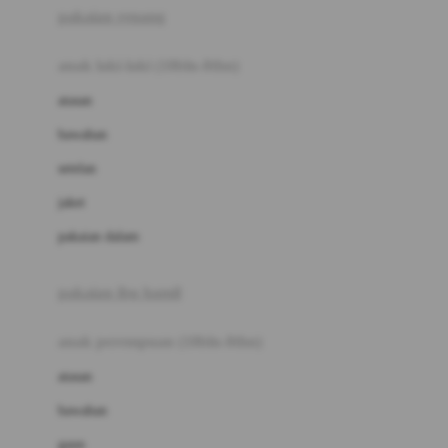
pakaian renang
Bumkins
anak laki-laki (18bln-8thn)
C
atasan
Cetaphil
bawahan
Chicco
setelan
Childlife
jaket
Clevamama
pakaian dalam
Cocolatte
Cottonseeds
pakaian ibu hamil
Cozy N Safe
anak perempuan (18bln-8thn)
Crane
atasan
Cybex
bawahan
D
gaun