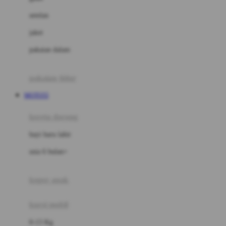
Dae Organics
setelan
Docare
jaket
Doona
pakaian dalam
Down To Earth
Drew
pakaian tidur
Dr. Brown's
MOTO55
E
kereta dorong
ELC
bayi baru lahir
Ergobaby
usia 6 bulan+
Expert Care
koper anak
Ezyroller
kursi mobil
F
0-13 Kg