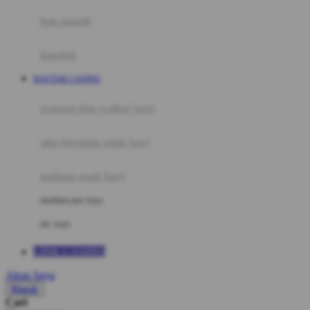
Moby
bak mandi
Momami
handuk
Mothercare
DAFTAR CASINO
Mustela
ayunan dan walker bayi
My Buddy Tag
My K
alas bermain anak bayi
N
mainan anak bayi
Naif
mothercare toys
Nike
elc toys
Nordic Natural
LINK CASINO
Nuby
Akun Saya
Nuna
Masuk
Cari