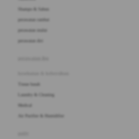
London Taxi
Shampo & Sabun
Love To Dream
perawatan rambut
perawatan mulut
M
perawatan diri
Magformers
Mama's Choice
perawatan ibu
Mamas&Papas
kesehatan & kebersihan
Mamaway
Tissue basah
Maxi Cosi
Laundry & Cleaning
Megabloks
Medical
Micro
Air Purifier & Humidifier
MiDeer
Mimi & Lula
potty
Mini Monkey