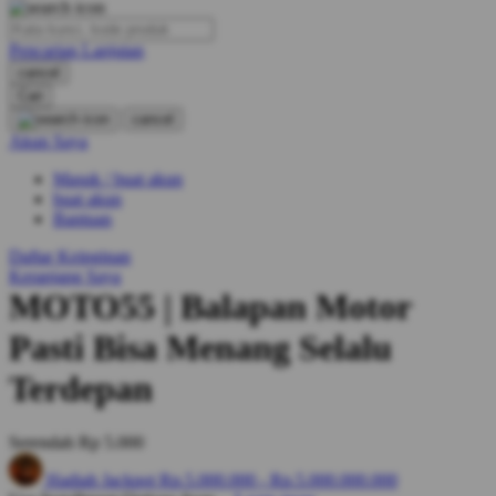
O
Pencarian Lanjutan
Oh Ma Grain
cancel
Okiedog
Cari
cancel
P
Akun Saya
Masuk / buat akun
Peachy
buat akun
Phil & Ted's
Bantuan
Philips Avent
Daftar Keinginan
Keranjang Saya
Pigeon
MOTO55 | Balapan Motor
Playgro
Pasti Bisa Menang Selalu
Poled Global
Terdepan
Ponycycle
Serendah
Rp 5.000
Puma
Hadiah Jackpot
Rp.5.000.000
-
Rp.5.000.000.000
Pureats