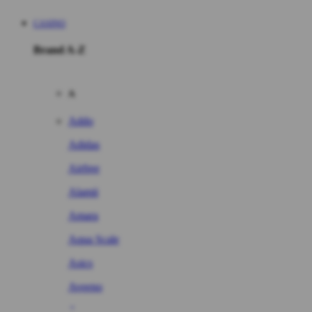
CASINO
Brand A-Z
A
Addo
Adidas
Airfree
Alamii
Amara
Aqua Scale
Asics
Aveeno
Awan